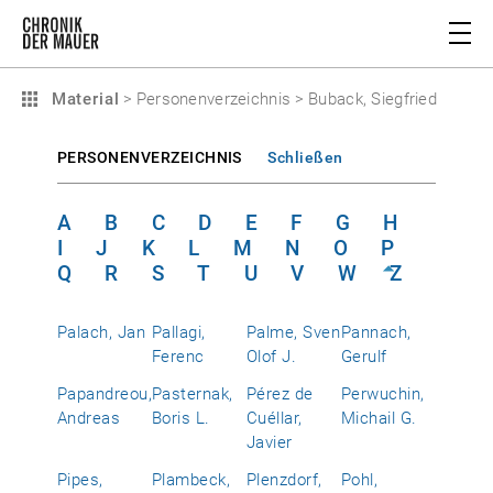
Material
>
Personenverzeichnis
>
Buback, Siegfried
PERSONENVERZEICHNIS
Schließen
A
B
C
D
E
F
G
H
I
J
K
L
M
N
O
P
Q
R
S
T
U
V
W
Z
Palach, Jan
Pallagi,
Palme, Sven
Pannach,
Ferenc
Olof J.
Gerulf
Papandreou,
Pasternak,
Pérez de
Perwuchin,
Andreas
Boris L.
Cuéllar,
Michail G.
Javier
Pipes,
Plambeck,
Plenzdorf,
Pohl,