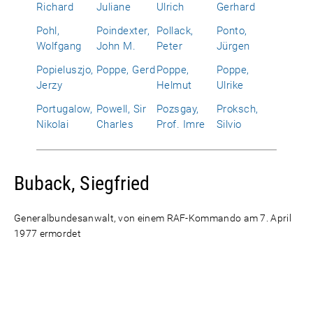
Richard
Juliane
Ulrich
Gerhard
Pohl,
Poindexter,
Pollack,
Ponto,
Wolfgang
John M.
Peter
Jürgen
Popieluszjo,
Poppe, Gerd
Poppe,
Poppe,
Jerzy
Helmut
Ulrike
Portugalow,
Powell, Sir
Pozsgay,
Proksch,
Nikolai
Charles
Prof. Imre
Silvio
Buback, Siegfried
Generalbundesanwalt, von einem RAF-Kommando am 7. April
1977 ermordet