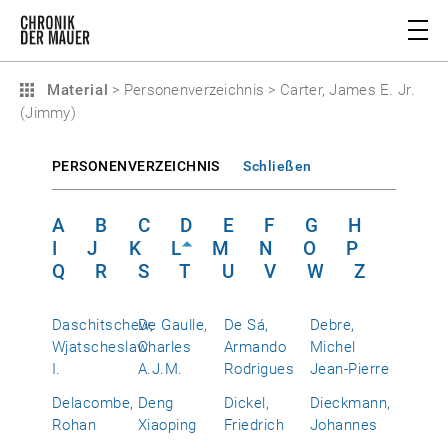
Material
>
Personenverzeichnis
>
Carter, James E. Jr.
(Jimmy)
PERSONENVERZEICHNIS
Schließen
A
B
C
D
E
F
G
H
I
J
K
L
M
N
O
P
Q
R
S
T
U
V
W
Z
Daschitschew,
De Gaulle,
De Sá,
Debre,
Wjatscheslaw
Charles
Armando
Michel
I.
A.J.M.
Rodrigues
Jean-Pierre
Delacombe,
Deng
Dickel,
Dieckmann,
Rohan
Xiaoping
Friedrich
Johannes