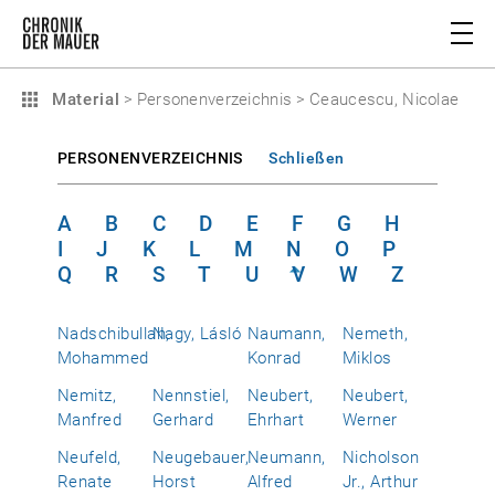
Material
>
Personenverzeichnis
>
Ceaucescu, Nicolae
PERSONENVERZEICHNIS
Schließen
A
B
C
D
E
F
G
H
I
J
K
L
M
N
O
P
Q
R
S
T
U
V
W
Z
Nadschibullah,
Nagy, Lásló
Naumann,
Nemeth,
Mohammed
Konrad
Miklos
Nemitz,
Nennstiel,
Neubert,
Neubert,
Manfred
Gerhard
Ehrhart
Werner
Neufeld,
Neugebauer,
Neumann,
Nicholson
Renate
Horst
Alfred
Jr., Arthur