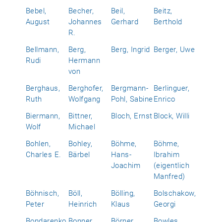
Bebel,
Becher,
Beil,
Beitz,
August
Johannes
Gerhard
Berthold
R.
Bellmann,
Berg,
Berg, Ingrid
Berger, Uwe
Rudi
Hermann
von
Berghaus,
Berghofer,
Bergmann-
Berlinguer,
Ruth
Wolfgang
Pohl, Sabine
Enrico
Biermann,
Bittner,
Bloch, Ernst
Block, Willi
Wolf
Michael
Bohlen,
Bohley,
Böhme,
Böhme,
Charles E.
Bärbel
Hans-
Ibrahim
Joachim
(eigentlich
Manfred)
Böhnisch,
Böll,
Bölling,
Bolschakow,
Peter
Heinrich
Klaus
Georgi
Bondarenko,
Bonner,
Börner,
Bowles,