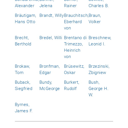
Alexander
Jelena
Rainer
Charles B.
Bräutigam,
Brandt, Willy
Brauchitsch,
Braun,
Hans Otto
Eberhard
Volker
von
Brecht,
Bredel, Willi
Brentano di
Breschnew,
Berthold
Trimezzo,
Leonid I.
Heinrich
von
Brokaw,
Bronfman,
Brüsewitz,
Brzezinski,
Tom
Edgar
Oskar
Zbigniew
Buback,
Bundy,
Burkert,
Bush,
Siegfried
McGeorge
Rudolf
George H.
W.
Byrnes,
James F.