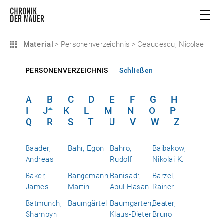
Material
>
Personenverzeichnis
>
Ceaucescu, Nicolae
PERSONENVERZEICHNIS
Schließen
A
B
C
D
E
F
G
H
I
J
K
L
M
N
O
P
Q
R
S
T
U
V
W
Z
Baader,
Bahr, Egon
Bahro,
Baibakow,
Andreas
Rudolf
Nikolai K.
Baker,
Bangemann,
Banisadr,
Barzel,
James
Martin
Abul Hasan
Rainer
Batmunch,
Baumgärtel
Baumgarten,
Beater,
Shambyn
Klaus-Dieter
Bruno