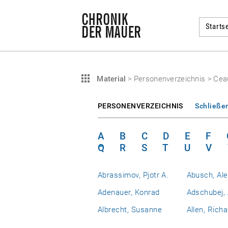
Startse
Material
>
Personenverzeichnis
>
Cea
PERSONENVERZEICHNIS
Schließe
A
B
C
D
E
F
Q
R
S
T
U
V
Abrassimov, Pjotr A.
Abusch, Al
Adenauer, Konrad
Adschubej, 
Albrecht, Susanne
Allen, Richa