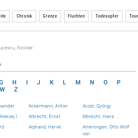
ite
Chronik
Grenze
Fluchten
Todesopfer
Tou
ucescu, Nicolae
n
G
H
I
J
K
L
M
N
O
P
W
Z
exander
Ackermann, Anton
Aczel, György
Aleksej I.
Albrecht, Ernst
Albrecht, Hans
rd
Alphand, Hervé
Amerongen, Otto Wolf
von