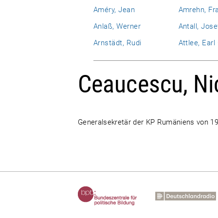
Améry, Jean
Amrehn, Fr
Anlaß, Werner
Antall, Jose
Arnstädt, Rudi
Attlee, Ear
Ceaucescu, Ni
Generalsekretär der KP Rumäniens von 19