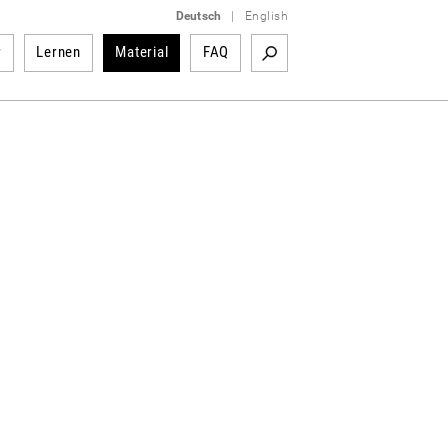
Deutsch
|
English
r
Lernen
Material
FAQ