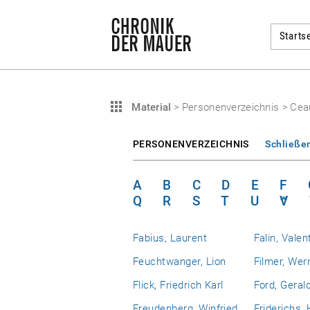
Startse
Material
>
Personenverzeichnis
>
Cea
PERSONENVERZEICHNIS
Schließe
A
B
C
D
E
F
Q
R
S
T
U
V
Fabius, Laurent
Falin, Valen
Feuchtwanger, Lion
Filmer, Wer
Flick, Friedrich Karl
Ford, Geral
Freudenberg, Winfried
Friderichs,