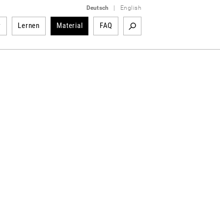
Deutsch
|
English
r
Lernen
Material
FAQ