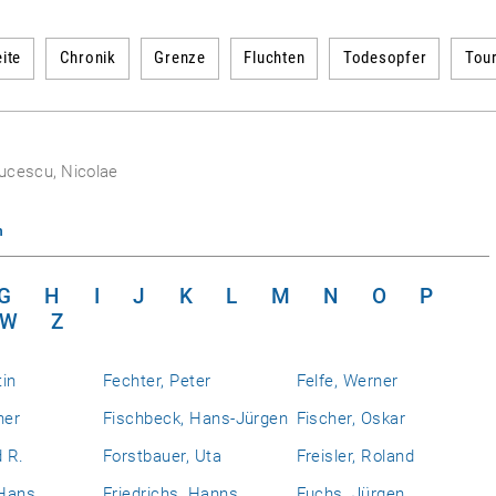
ite
Chronik
Grenze
Fluchten
Todesopfer
Tou
ucescu, Nicolae
n
G
H
I
J
K
L
M
N
O
P
W
Z
tin
Fechter, Peter
Felfe, Werner
ner
Fischbeck, Hans-Jürgen
Fischer, Oskar
d R.
Forstbauer, Uta
Freisler, Roland
 Hans
Friedrichs, Hanns
Fuchs, Jürgen