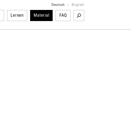
Deutsch
|
English
r
Lernen
Material
FAQ