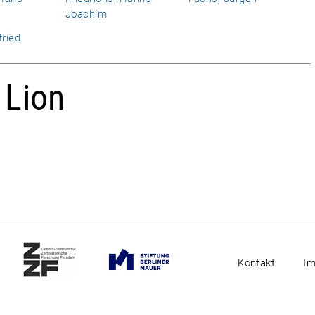
Joachim
fried
 Lion
Kontakt
I