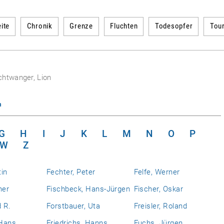
ite
Chronik
Grenze
Fluchten
Todesopfer
Tou
chtwanger, Lion
n
G
H
I
J
K
L
M
N
O
P
W
Z
tin
Fechter, Peter
Felfe, Werner
ner
Fischbeck, Hans-Jürgen
Fischer, Oskar
d R.
Forstbauer, Uta
Freisler, Roland
 Hans
Friedrichs, Hanns
Fuchs, Jürgen