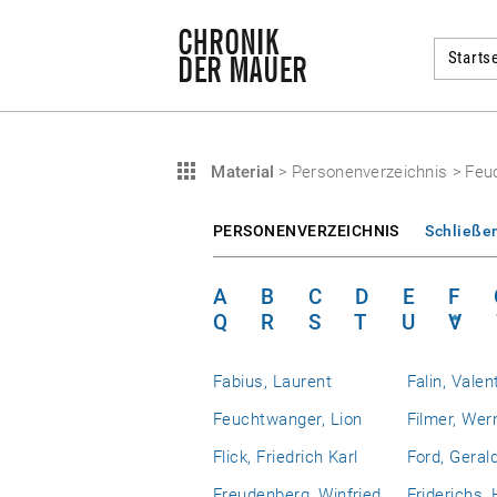
Startse
Material
>
Personenverzeichnis
>
Feu
PERSONENVERZEICHNIS
Schließe
A
B
C
D
E
F
Q
R
S
T
U
V
Fabius, Laurent
Falin, Valen
Feuchtwanger, Lion
Filmer, Wer
Flick, Friedrich Karl
Ford, Geral
Freudenberg, Winfried
Friderichs,