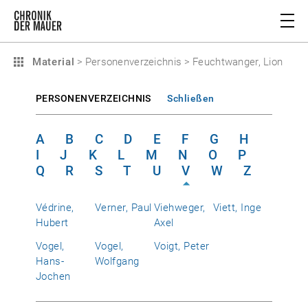
Material
>
Personenverzeichnis
>
Feuchtwanger, Lion
PERSONENVERZEICHNIS
Schließen
A
B
C
D
E
F
G
H
I
J
K
L
M
N
O
P
Q
R
S
T
U
V
W
Z
Védrine,
Verner, Paul
Viehweger,
Viett, Inge
Hubert
Axel
Vogel,
Vogel,
Voigt, Peter
Hans-
Wolfgang
Jochen