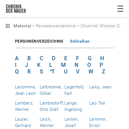
Material
>
Personenverzeichnis
>
Churchill, Winston S.
PERSONENVERZEICHNIS
Schließen
A
B
C
D
E
F
G
H
I
J
K
L
M
N
O
P
Q
R
S
T
U
V
W
Z
Lacomme,
Lafontaine,
Lagerfeld,
Laloy, Jean
Jean Leon
Oskar
Karl
Lamberz,
Lambsdorff,
Lange,
Lao Tse
Werner
Otto Graf
Ingeborg
Lauter,
Leich,
Leinen,
Lemmer,
Gerhard
Werner
Josef
Ernst