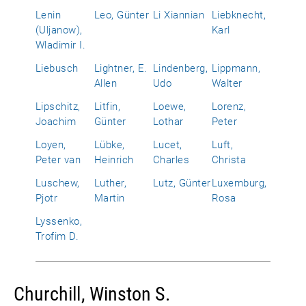
Lenin
Leo, Günter
Li Xiannian
Liebknecht,
(Uljanow),
Karl
Wladimir I.
Liebusch
Lightner, E.
Lindenberg,
Lippmann,
Allen
Udo
Walter
Lipschitz,
Litfin,
Loewe,
Lorenz,
Joachim
Günter
Lothar
Peter
Loyen,
Lübke,
Lucet,
Luft,
Peter van
Heinrich
Charles
Christa
Luschew,
Luther,
Lutz, Günter
Luxemburg,
Pjotr
Martin
Rosa
Lyssenko,
Trofim D.
Churchill, Winston S.