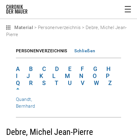
Material
>
Personenverzeichnis
>
Debre, Michel Jean-
Pierre
PERSONENVERZEICHNIS
Schließen
A
B
C
D
E
F
G
H
I
J
K
L
M
N
O
P
Q
R
S
T
U
V
W
Z
Quandt,
Bernhard
Debre, Michel Jean-Pierre