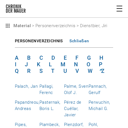
Material
>
Personenverzeichnis
>
Dienstbier, Jiri
PERSONENVERZEICHNIS
Schließen
A
B
C
D
E
F
G
H
I
J
K
L
M
N
O
P
Q
R
S
T
U
V
W
Z
Palach, Jan
Pallagi,
Palme, Sven
Pannach,
Ferenc
Olof J.
Gerulf
Papandreou,
Pasternak,
Pérez de
Perwuchin,
Andreas
Boris L.
Cuéllar,
Michail G.
Javier
Pipes,
Plambeck,
Plenzdorf,
Pohl,