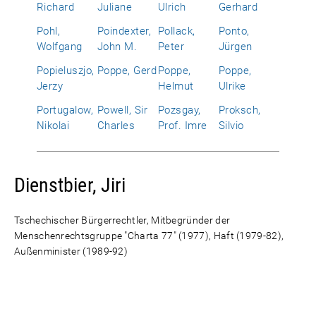
Richard
Juliane
Ulrich
Gerhard
Pohl,
Poindexter,
Pollack,
Ponto,
Wolfgang
John M.
Peter
Jürgen
Popieluszjo,
Poppe, Gerd
Poppe,
Poppe,
Jerzy
Helmut
Ulrike
Portugalow,
Powell, Sir
Pozsgay,
Proksch,
Nikolai
Charles
Prof. Imre
Silvio
Dienstbier, Jiri
Tschechischer Bürgerrechtler, Mitbegründer der
Menschenrechtsgruppe "Charta 77" (1977), Haft (1979-82),
Außenminister (1989-92)