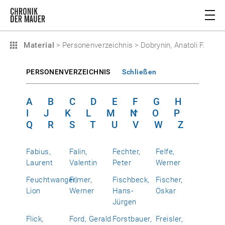
Material
>
Personenverzeichnis
>
Dobrynin, Anatoli F.
PERSONENVERZEICHNIS
Schließen
A
B
C
D
E
F
G
H
I
J
K
L
M
N
O
P
Q
R
S
T
U
V
W
Z
Fabius,
Falin,
Fechter,
Felfe,
Laurent
Valentin
Peter
Werner
Feuchtwanger,
Filmer,
Fischbeck,
Fischer,
Lion
Werner
Hans-
Oskar
Jürgen
Flick,
Ford, Gerald
Forstbauer,
Freisler,