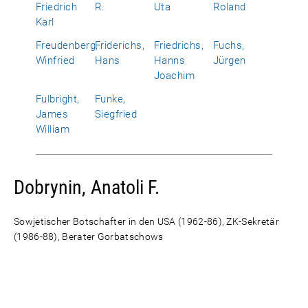
Friedrich
R.
Uta
Roland
Karl
Freudenberg,
Friderichs,
Friedrichs,
Fuchs,
Winfried
Hans
Hanns
Jürgen
Joachim
Fulbright,
Funke,
James
Siegfried
William
Dobrynin, Anatoli F.
Sowjetischer Botschafter in den USA (1962-86), ZK-Sekretär
(1986-88), Berater Gorbatschows