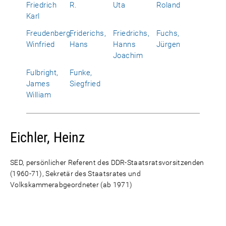
Friedrich
R.
Uta
Roland
Karl
Freudenberg,
Friderichs,
Friedrichs,
Fuchs,
Winfried
Hans
Hanns
Jürgen
Joachim
Fulbright,
Funke,
James
Siegfried
William
Eichler, Heinz
SED, persönlicher Referent des DDR-Staatsratsvorsitzenden
(1960-71), Sekretär des Staatsrates und
Volkskammerabgeordneter (ab 1971)