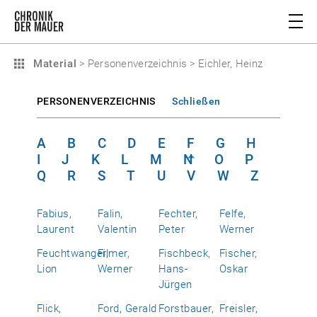
Material
>
Personenverzeichnis
>
Eichler, Heinz
PERSONENVERZEICHNIS
Schließen
A
B
C
D
E
F
G
H
I
J
K
L
M
N
O
P
Q
R
S
T
U
V
W
Z
Fabius,
Falin,
Fechter,
Felfe,
Laurent
Valentin
Peter
Werner
Feuchtwanger,
Filmer,
Fischbeck,
Fischer,
Lion
Werner
Hans-
Oskar
Jürgen
Flick,
Ford, Gerald
Forstbauer,
Freisler,