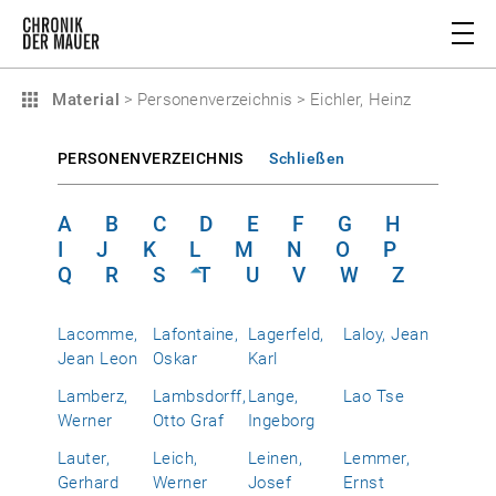
Material
>
Personenverzeichnis
>
Eichler, Heinz
PERSONENVERZEICHNIS
Schließen
A
B
C
D
E
F
G
H
I
J
K
L
M
N
O
P
Q
R
S
T
U
V
W
Z
Lacomme,
Lafontaine,
Lagerfeld,
Laloy, Jean
Jean Leon
Oskar
Karl
Lamberz,
Lambsdorff,
Lange,
Lao Tse
Werner
Otto Graf
Ingeborg
Lauter,
Leich,
Leinen,
Lemmer,
Gerhard
Werner
Josef
Ernst