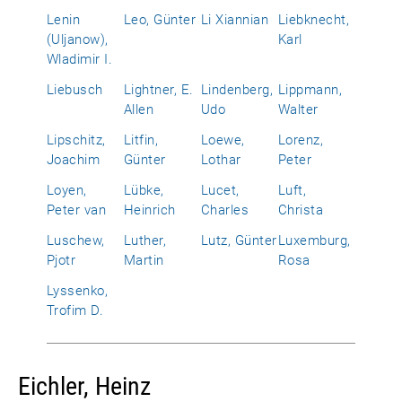
Lenin
Leo, Günter
Li Xiannian
Liebknecht,
(Uljanow),
Karl
Wladimir I.
Liebusch
Lightner, E.
Lindenberg,
Lippmann,
Allen
Udo
Walter
Lipschitz,
Litfin,
Loewe,
Lorenz,
Joachim
Günter
Lothar
Peter
Loyen,
Lübke,
Lucet,
Luft,
Peter van
Heinrich
Charles
Christa
Luschew,
Luther,
Lutz, Günter
Luxemburg,
Pjotr
Martin
Rosa
Lyssenko,
Trofim D.
Eichler, Heinz