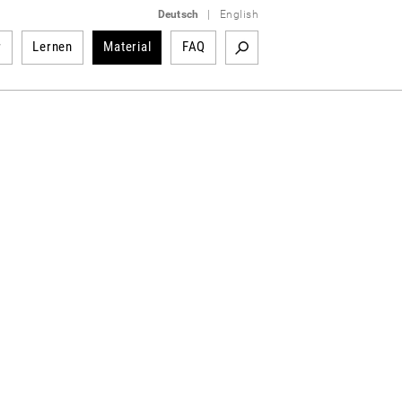
Deutsch
|
English
r
Lernen
Material
FAQ