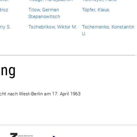
Broz
Titow, German
Töpfer, Klaus
Stepanowitsch
ry S.
Tschebrikow, Wiktor M.
Tschernenko, Konstantin
U.
ang
ucht nach West-Berlin am 17. April 1963