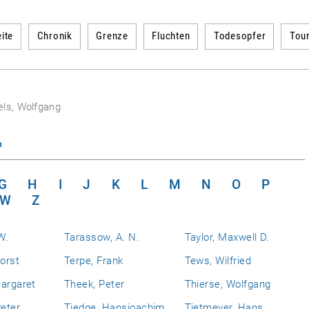
ite
Chronik
Grenze
Fluchten
Todesopfer
Tou
els, Wolfgang
n
G
H
I
J
K
L
M
N
O
P
W
Z
W.
Tarassow, A. N.
Taylor, Maxwell D.
Horst
Terpe, Frank
Tews, Wilfried
Margaret
Theek, Peter
Thierse, Wolfgang
eter
Tiedge, Hansjoachim
Tietmeyer, Hans