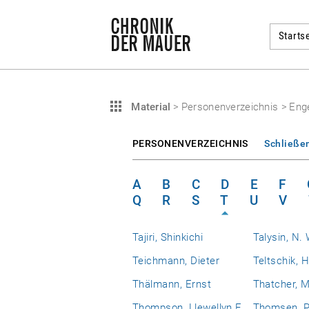
Startse
Material
>
Personenverzeichnis
>
Eng
PERSONENVERZEICHNIS
Schließe
A
B
C
D
E
F
Q
R
S
T
U
V
Tajiri, Shinkichi
Talysin, N. 
Teichmann, Dieter
Teltschik, 
Thälmann, Ernst
Thatcher, 
Thompson, Llewellyn E.
Thomsen, P