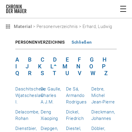
Material
>
Personenverzeichnis
>
Erhard, Ludwig
PERSONENVERZEICHNIS
Schließen
A
B
C
D
E
F
G
H
I
J
K
L
M
N
O
P
Q
R
S
T
U
V
W
Z
Daschitschew,
De Gaulle,
De Sá,
Debre,
Wjatscheslaw
Charles
Armando
Michel
I.
A.J.M.
Rodrigues
Jean-Pierre
Delacombe,
Deng
Dickel,
Dieckmann,
Rohan
Xiaoping
Friedrich
Johannes
Dienstbier,
Diepgen,
Diestel,
Döbler,