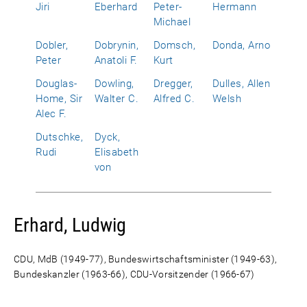
Jiri
Eberhard
Peter-
Hermann
Michael
Dobler,
Dobrynin,
Domsch,
Donda, Arno
Peter
Anatoli F.
Kurt
Douglas-
Dowling,
Dregger,
Dulles, Allen
Home, Sir
Walter C.
Alfred C.
Welsh
Alec F.
Dutschke,
Dyck,
Rudi
Elisabeth
von
Erhard, Ludwig
CDU, MdB (1949-77), Bundeswirtschaftsminister (1949-63),
Bundeskanzler (1963-66), CDU-Vorsitzender (1966-67)