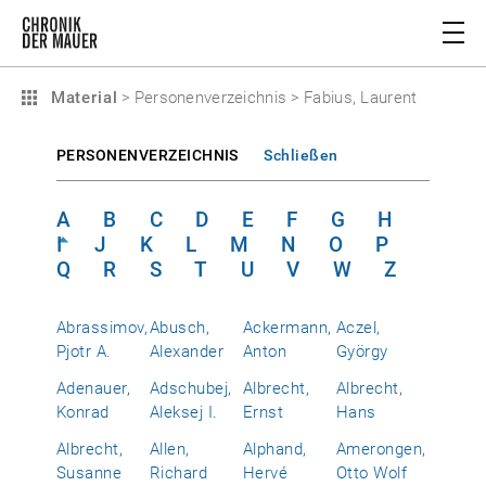
Material
>
Personenverzeichnis
>
Fabius, Laurent
PERSONENVERZEICHNIS
Schließen
A
B
C
D
E
F
G
H
I
J
K
L
M
N
O
P
Q
R
S
T
U
V
W
Z
Abrassimov,
Abusch,
Ackermann,
Aczel,
Pjotr A.
Alexander
Anton
György
Adenauer,
Adschubej,
Albrecht,
Albrecht,
Konrad
Aleksej I.
Ernst
Hans
Albrecht,
Allen,
Alphand,
Amerongen,
Susanne
Richard
Hervé
Otto Wolf