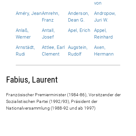
von
Améry, Jean
Amrehn,
Anderson,
Andropow,
Franz
Dean G.
Juri W.
Anlaß,
Antall,
Apel, Erich
Appel,
Werner
Josef
Reinhard
Arnstädt,
Attlee, Earl
Augstein,
Axen,
Rudi
Clement
Rudolf
Hermann
Fabius, Laurent
Französischer Premierminister (1984-86), Vorsitzender der
Sozialistischen Partei (1992/93), Präsident der
Nationalversammlung (1988-92 und ab 1997)