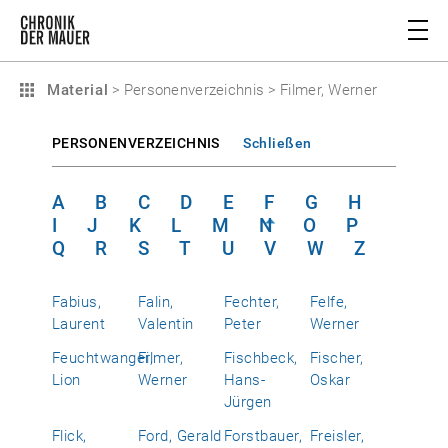
Material
>
Personenverzeichnis
>
Filmer, Werner
PERSONENVERZEICHNIS
Schließen
A
B
C
D
E
F
G
H
I
J
K
L
M
N
O
P
Q
R
S
T
U
V
W
Z
Fabius,
Falin,
Fechter,
Felfe,
Laurent
Valentin
Peter
Werner
Feuchtwanger,
Filmer,
Fischbeck,
Fischer,
Lion
Werner
Hans-
Oskar
Jürgen
Flick,
Ford, Gerald
Forstbauer,
Freisler,