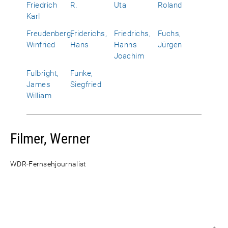
Friedrich
R.
Uta
Roland
Karl
Freudenberg,
Friderichs,
Friedrichs,
Fuchs,
Winfried
Hans
Hanns
Jürgen
Joachim
Fulbright,
Funke,
James
Siegfried
William
Filmer, Werner
WDR-Fernsehjournalist