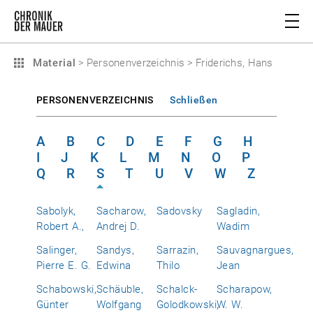
Material
>
Personenverzeichnis
>
Friderichs, Hans
PERSONENVERZEICHNIS
Schließen
A
B
C
D
E
F
G
H
I
J
K
L
M
N
O
P
Q
R
S
T
U
V
W
Z
Sabolyk,
Sacharow,
Sadovsky
Sagladin,
Robert A.,
Andrej D.
Wadim
Salinger,
Sandys,
Sarrazin,
Sauvagnargues,
Pierre E. G.
Edwina
Thilo
Jean
Schabowski,
Schäuble,
Schalck-
Scharapow,
Günter
Wolfgang
Golodkowski,
W. W.