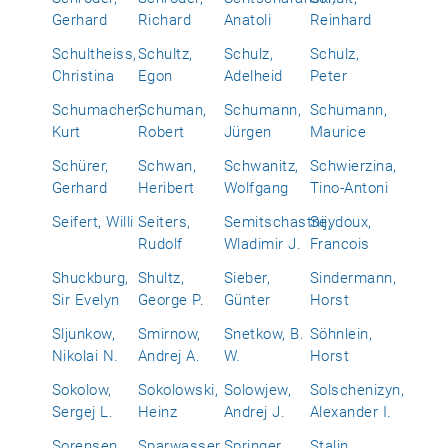
Gerhard
Richard
Anatoli
Reinhard
Schultheiss,
Schultz,
Schulz,
Schulz,
Christina
Egon
Adelheid
Peter
Schumacher,
Schuman,
Schumann,
Schumann,
Kurt
Robert
Jürgen
Maurice
Schürer,
Schwan,
Schwanitz,
Schwierzina,
Gerhard
Heribert
Wolfgang
Tino-Antoni
Seifert, Willi
Seiters,
Semitschastnij,
Seydoux,
Rudolf
Wladimir J.
Francois
Shuckburg,
Shultz,
Sieber,
Sindermann,
Sir Evelyn
George P.
Günter
Horst
Sljunkow,
Smirnow,
Snetkow, B.
Söhnlein,
Nikolai N.
Andrej A.
W.
Horst
Sokolow,
Sokolowski,
Solowjew,
Solschenizyn,
Sergej L.
Heinz
Andrej J.
Alexander I.
Sorensen,
Sparwasser,
Springer,
Stalin,