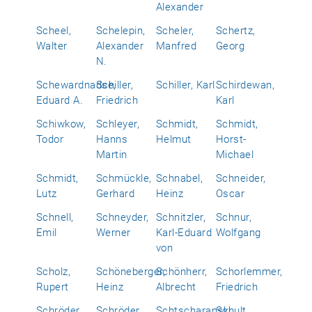
Alexander
Scheel,
Schelepin,
Scheler,
Schertz,
Walter
Alexander
Manfred
Georg
N.
Schewardnadse,
Schiller,
Schiller, Karl
Schirdewan,
Eduard A.
Friedrich
Karl
Schiwkow,
Schleyer,
Schmidt,
Schmidt,
Todor
Hanns
Helmut
Horst-
Martin
Michael
Schmidt,
Schmückle,
Schnabel,
Schneider,
Lutz
Gerhard
Heinz
Oscar
Schnell,
Schneyder,
Schnitzler,
Schnur,
Emil
Werner
Karl-Eduard
Wolfgang
von
Scholz,
Schöneberger,
Schönherr,
Schorlemmer,
Rupert
Heinz
Albrecht
Friedrich
Schröder,
Schröder,
Schtscharanski,
Schult,