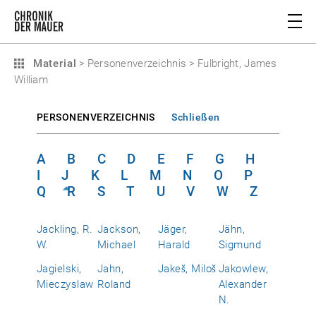
Material
>
Personenverzeichnis
>
Fulbright, James
William
PERSONENVERZEICHNIS
Schließen
A
B
C
D
E
F
G
H
I
J
K
L
M
N
O
P
Q
R
S
T
U
V
W
Z
Jackling, R.
Jackson,
Jäger,
Jähn,
W.
Michael
Harald
Sigmund
Jagielski,
Jahn,
Jakeš, Miloš
Jakowlew,
Mieczyslaw
Roland
Alexander
N.