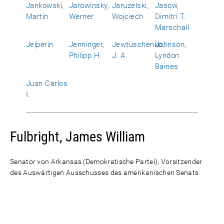
Jankowski,
Jarowinsky,
Jaruzelski,
Jasow,
Martin
Werner
Wojciech
Dimitri T.
Marschall
Jelperin
Jenninger,
Jewtuschenko,
Johnson,
Philipp H.
J. A.
Lyndon
Baines
Juan Carlos
I.
Fulbright, James William
Senator von Arkansas (Demokratische Partei), Vorsitzender
des Auswärtigen Ausschusses des amerikanischen Senats