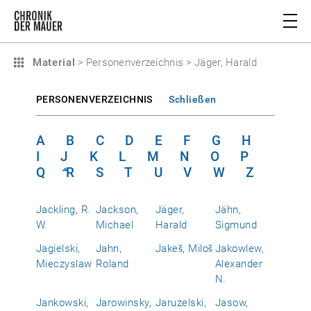
Material
>
Personenverzeichnis
>
Jäger, Harald
PERSONENVERZEICHNIS
Schließen
A
B
C
D
E
F
G
H
I
J
K
L
M
N
O
P
Q
R
S
T
U
V
W
Z
Jackling, R.
Jackson,
Jäger,
Jähn,
W.
Michael
Harald
Sigmund
Jagielski,
Jahn,
Jakeš, Miloš
Jakowlew,
Mieczyslaw
Roland
Alexander
N.
Jankowski,
Jarowinsky,
Jaruzelski,
Jasow,