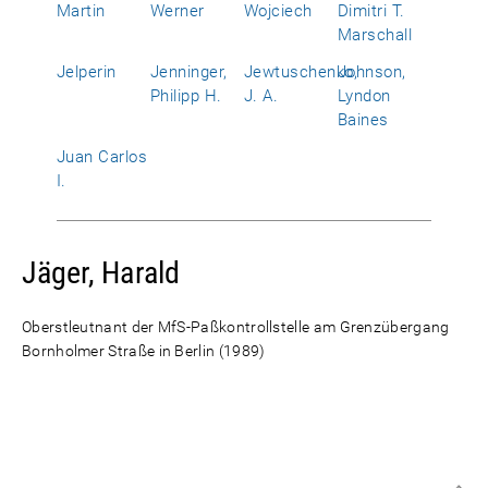
Martin
Werner
Wojciech
Dimitri T.
Marschall
Jelperin
Jenninger,
Jewtuschenko,
Johnson,
Philipp H.
J. A.
Lyndon
Baines
Juan Carlos
I.
Jäger, Harald
Oberstleutnant der MfS-Paßkontrollstelle am Grenzübergang
Bornholmer Straße in Berlin (1989)