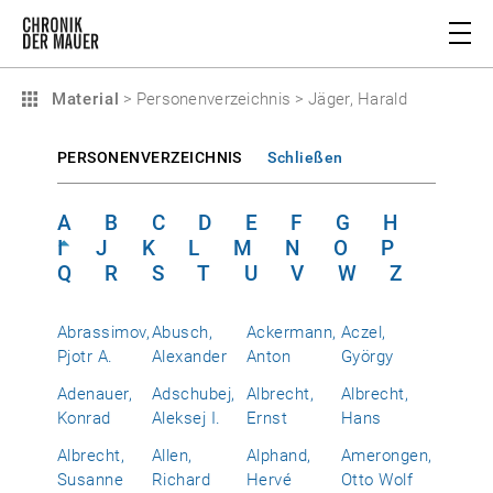
Material
>
Personenverzeichnis
>
Jäger, Harald
PERSONENVERZEICHNIS
Schließen
A
B
C
D
E
F
G
H
I
J
K
L
M
N
O
P
Q
R
S
T
U
V
W
Z
Abrassimov,
Abusch,
Ackermann,
Aczel,
Pjotr A.
Alexander
Anton
György
Adenauer,
Adschubej,
Albrecht,
Albrecht,
Konrad
Aleksej I.
Ernst
Hans
Albrecht,
Allen,
Alphand,
Amerongen,
Susanne
Richard
Hervé
Otto Wolf