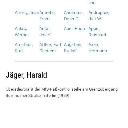
von
Améry, Jean
Amrehn,
Anderson,
Andropow,
Franz
Dean G.
Juri W.
Anlaß,
Antall,
Apel, Erich
Appel,
Werner
Josef
Reinhard
Arnstädt,
Attlee, Earl
Augstein,
Axen,
Rudi
Clement
Rudolf
Hermann
Jäger, Harald
Oberstleutnant der MfS-Paßkontrollstelle am Grenzübergang
Bornholmer Straße in Berlin (1989)