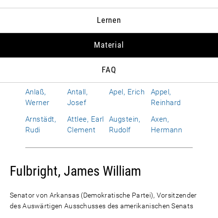
Konrad
Aleksej I.
Ernst
Hans
Lernen
Albrecht,
Allen,
Alphand,
Amerongen,
Susanne
Richard
Hervé
Otto Wolf
Material
von
Améry, Jean
Amrehn,
Anderson,
Andropow,
FAQ
Franz
Dean G.
Juri W.
Anlaß,
Antall,
Apel, Erich
Appel,
Werner
Josef
Reinhard
Arnstädt,
Attlee, Earl
Augstein,
Axen,
Rudi
Clement
Rudolf
Hermann
Fulbright, James William
Senator von Arkansas (Demokratische Partei), Vorsitzender
des Auswärtigen Ausschusses des amerikanischen Senats