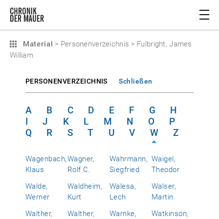
Material
>
Personenverzeichnis
>
Fulbright, James
William
PERSONENVERZEICHNIS
Schließen
A
B
C
D
E
F
G
H
I
J
K
L
M
N
O
P
Q
R
S
T
U
V
W
Z
Wagenbach,
Wagner,
Wahrmann,
Waigel,
Klaus
Rolf C.
Siegfried
Theodor
Walde,
Waldheim,
Walesa,
Walser,
Werner
Kurt
Lech
Martin
Walther,
Walther,
Warnke,
Watkinson,