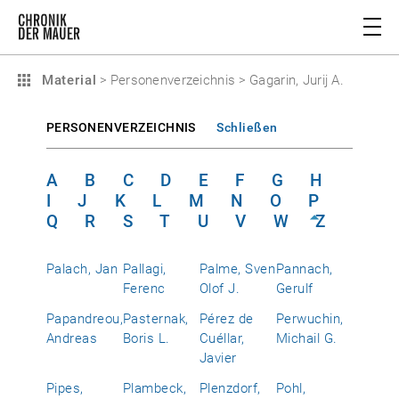
Material
>
Personenverzeichnis
>
Gagarin, Jurij A.
PERSONENVERZEICHNIS
Schließen
A
B
C
D
E
F
G
H
I
J
K
L
M
N
O
P
Q
R
S
T
U
V
W
Z
Palach, Jan
Pallagi,
Palme, Sven
Pannach,
Ferenc
Olof J.
Gerulf
Papandreou,
Pasternak,
Pérez de
Perwuchin,
Andreas
Boris L.
Cuéllar,
Michail G.
Javier
Pipes,
Plambeck,
Plenzdorf,
Pohl,