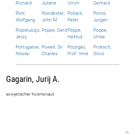
Richard
Juliane
Ulrich
Gerhard
Pohl,
Poindexter,
Pollack,
Ponto,
Wolfgang
John M.
Peter
Jürgen
Popieluszjo,
Poppe, Gerd
Poppe,
Poppe,
Jerzy
Helmut
Ulrike
Portugalow,
Powell, Sir
Pozsgay,
Proksch,
Nikolai
Charles
Prof. Imre
Silvio
Gagarin, Jurij A.
sowjetischer Kosmonaut