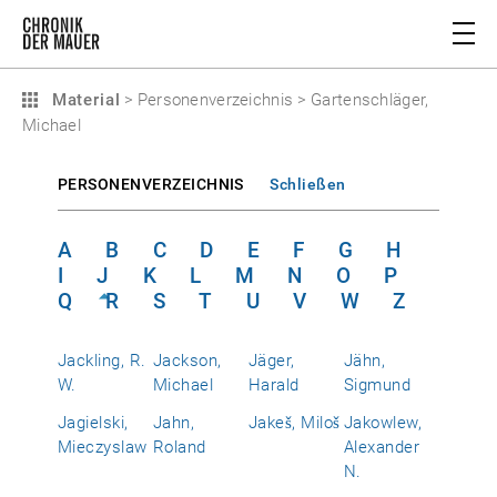
Material
>
Personenverzeichnis
>
Gartenschläger,
Michael
PERSONENVERZEICHNIS
Schließen
A
B
C
D
E
F
G
H
I
J
K
L
M
N
O
P
Q
R
S
T
U
V
W
Z
Jackling, R.
Jackson,
Jäger,
Jähn,
W.
Michael
Harald
Sigmund
Jagielski,
Jahn,
Jakeš, Miloš
Jakowlew,
Mieczyslaw
Roland
Alexander
N.