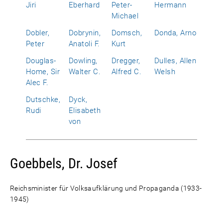
Jiri
Eberhard
Peter-
Hermann
Michael
Dobler,
Dobrynin,
Domsch,
Donda, Arno
Peter
Anatoli F.
Kurt
Douglas-
Dowling,
Dregger,
Dulles, Allen
Home, Sir
Walter C.
Alfred C.
Welsh
Alec F.
Dutschke,
Dyck,
Rudi
Elisabeth
von
Goebbels, Dr. Josef
Reichsminister für Volksaufklärung und Propaganda (1933-
1945)