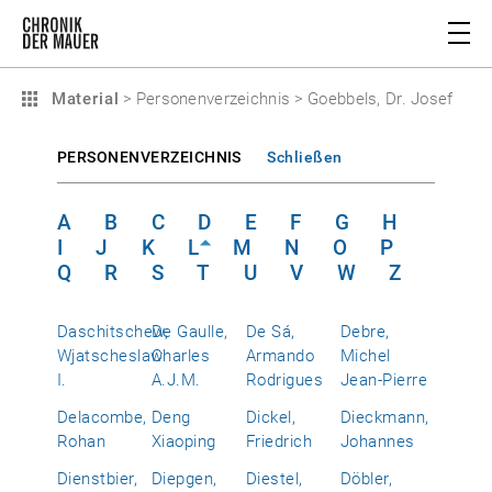
Material
>
Personenverzeichnis
>
Goebbels, Dr. Josef
PERSONENVERZEICHNIS
Schließen
A
B
C
D
E
F
G
H
I
J
K
L
M
N
O
P
Q
R
S
T
U
V
W
Z
Daschitschew,
De Gaulle,
De Sá,
Debre,
Wjatscheslaw
Charles
Armando
Michel
I.
A.J.M.
Rodrigues
Jean-Pierre
Delacombe,
Deng
Dickel,
Dieckmann,
Rohan
Xiaoping
Friedrich
Johannes
Dienstbier,
Diepgen,
Diestel,
Döbler,