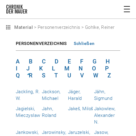
Material
>
Personenverzeichnis
>
Gohlke, Reiner
PERSONENVERZEICHNIS
Schließen
A
B
C
D
E
F
G
H
I
J
K
L
M
N
O
P
Q
R
S
T
U
V
W
Z
Jackling, R.
Jackson,
Jäger,
Jähn,
W.
Michael
Harald
Sigmund
Jagielski,
Jahn,
Jakeš, Miloš
Jakowlew,
Mieczyslaw
Roland
Alexander
N.
Jankowski,
Jarowinsky,
Jaruzelski,
Jasow,