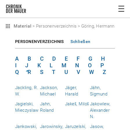
Material
>
Personenverzeichnis
>
Göring, Hermann
PERSONENVERZEICHNIS
Schließen
A
B
C
D
E
F
G
H
I
J
K
L
M
N
O
P
Q
R
S
T
U
V
W
Z
Jackling, R.
Jackson,
Jäger,
Jähn,
W.
Michael
Harald
Sigmund
Jagielski,
Jahn,
Jakeš, Miloš
Jakowlew,
Mieczyslaw
Roland
Alexander
N.
Jankowski,
Jarowinsky,
Jaruzelski,
Jasow,