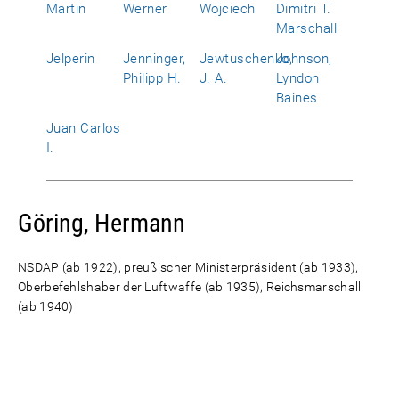
Martin
Werner
Wojciech
Dimitri T.
Marschall
Jelperin
Jenninger,
Jewtuschenko,
Johnson,
Philipp H.
J. A.
Lyndon
Baines
Juan Carlos
I.
Göring, Hermann
NSDAP (ab 1922), preußischer Ministerpräsident (ab 1933),
Oberbefehlshaber der Luftwaffe (ab 1935), Reichsmarschall
(ab 1940)