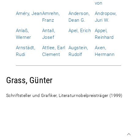
von
Améry, Jean
Amrehn,
Anderson,
Andropow,
Franz
Dean G.
Juri W.
Anlaß,
Antall,
Apel, Erich
Appel,
Werner
Josef
Reinhard
Arnstädt,
Attlee, Earl
Augstein,
Axen,
Rudi
Clement
Rudolf
Hermann
Grass, Günter
Schriftsteller und Grafiker, Literaturnobelpreisträger (1999)