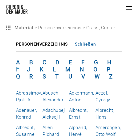
Material
>
Personenverzeichnis
>
Grass, Günter
PERSONENVERZEICHNIS
Schließen
A
B
C
D
E
F
G
H
I
J
K
L
M
N
O
P
Q
R
S
T
U
V
W
Z
Abrassimov,
Abusch,
Ackermann,
Aczel,
Pjotr A.
Alexander
Anton
György
Adenauer,
Adschubej,
Albrecht,
Albrecht,
Konrad
Aleksej I.
Ernst
Hans
Albrecht,
Allen,
Alphand,
Amerongen,
Susanne
Richard
Hervé
Otto Wolf