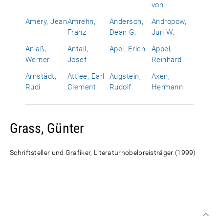
von
Améry, Jean
Amrehn,
Anderson,
Andropow,
Franz
Dean G.
Juri W.
Anlaß,
Antall,
Apel, Erich
Appel,
Werner
Josef
Reinhard
Arnstädt,
Attlee, Earl
Augstein,
Axen,
Rudi
Clement
Rudolf
Hermann
Grass, Günter
Schriftsteller und Grafiker, Literaturnobelpreisträger (1999)