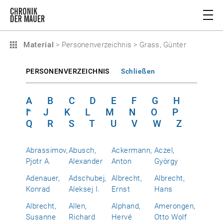
Material
>
Personenverzeichnis
>
Grass, Günter
PERSONENVERZEICHNIS
Schließen
A
B
C
D
E
F
G
H
I
J
K
L
M
N
O
P
Q
R
S
T
U
V
W
Z
Abrassimov,
Abusch,
Ackermann,
Aczel,
Pjotr A.
Alexander
Anton
György
Adenauer,
Adschubej,
Albrecht,
Albrecht,
Konrad
Aleksej I.
Ernst
Hans
Albrecht,
Allen,
Alphand,
Amerongen,
Susanne
Richard
Hervé
Otto Wolf