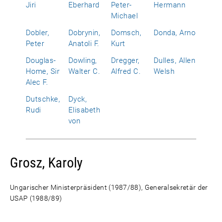
Jiri
Eberhard
Peter-
Hermann
Michael
Dobler,
Dobrynin,
Domsch,
Donda, Arno
Peter
Anatoli F.
Kurt
Douglas-
Dowling,
Dregger,
Dulles, Allen
Home, Sir
Walter C.
Alfred C.
Welsh
Alec F.
Dutschke,
Dyck,
Rudi
Elisabeth
von
Grosz, Karoly
Ungarischer Ministerpräsident (1987/88), Generalsekretär der
USAP (1988/89)