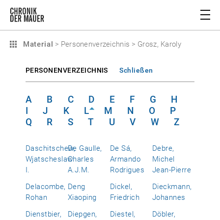
Material
>
Personenverzeichnis
>
Grosz, Karoly
PERSONENVERZEICHNIS
Schließen
A
B
C
D
E
F
G
H
I
J
K
L
M
N
O
P
Q
R
S
T
U
V
W
Z
Daschitschew,
De Gaulle,
De Sá,
Debre,
Wjatscheslaw
Charles
Armando
Michel
I.
A.J.M.
Rodrigues
Jean-Pierre
Delacombe,
Deng
Dickel,
Dieckmann,
Rohan
Xiaoping
Friedrich
Johannes
Dienstbier,
Diepgen,
Diestel,
Döbler,