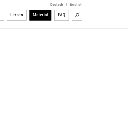
Deutsch
|
English
r
Lernen
Material
FAQ