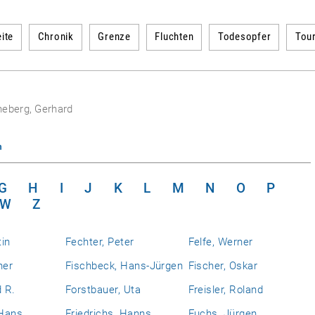
ite
Chronik
Grenze
Fluchten
Todesopfer
Tou
neberg, Gerhard
n
G
H
I
J
K
L
M
N
O
P
W
Z
tin
Fechter, Peter
Felfe, Werner
ner
Fischbeck, Hans-Jürgen
Fischer, Oskar
d R.
Forstbauer, Uta
Freisler, Roland
 Hans
Friedrichs, Hanns
Fuchs, Jürgen