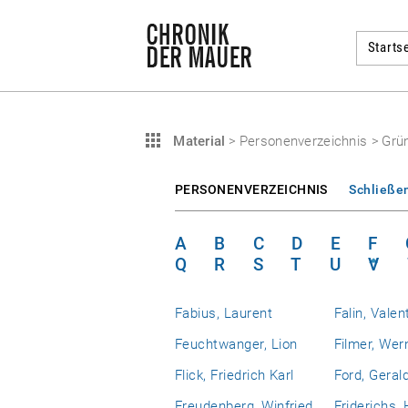
Startse
Material
>
Personenverzeichnis
>
Grü
PERSONENVERZEICHNIS
Schließe
A
B
C
D
E
F
Q
R
S
T
U
V
Fabius, Laurent
Falin, Valen
Feuchtwanger, Lion
Filmer, Wer
Flick, Friedrich Karl
Ford, Geral
Freudenberg, Winfried
Friderichs,