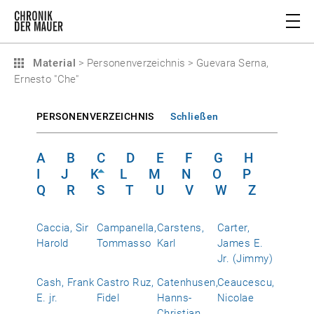
Material
>
Personenverzeichnis
>
Guevara Serna,
Ernesto "Che"
PERSONENVERZEICHNIS
Schließen
A
B
C
D
E
F
G
H
I
J
K
L
M
N
O
P
Q
R
S
T
U
V
W
Z
Caccia, Sir
Campanella,
Carstens,
Carter,
Harold
Tommasso
Karl
James E.
Jr. (Jimmy)
Cash, Frank
Castro Ruz,
Catenhusen,
Ceaucescu,
E. jr.
Fidel
Hanns-
Nicolae
Christian