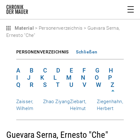
Material
>
Personenverzeichnis
>
Guevara Serna,
Ernesto "Che"
PERSONENVERZEICHNIS
Schließen
A
B
C
D
E
F
G
H
I
J
K
L
M
N
O
P
Q
R
S
T
U
V
W
Z
Zaisser,
Zhao Ziyang
Ziebart,
Ziegenhahn,
Wilhelm
Helmut
Herbert
Guevara Serna, Ernesto "Che"