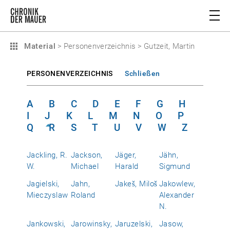
Material
>
Personenverzeichnis
>
Gutzeit, Martin
PERSONENVERZEICHNIS
Schließen
A
B
C
D
E
F
G
H
I
J
K
L
M
N
O
P
Q
R
S
T
U
V
W
Z
Jackling, R.
Jackson,
Jäger,
Jähn,
W.
Michael
Harald
Sigmund
Jagielski,
Jahn,
Jakeš, Miloš
Jakowlew,
Mieczyslaw
Roland
Alexander
N.
Jankowski,
Jarowinsky,
Jaruzelski,
Jasow,