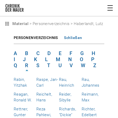
Material
>
Personenverzeichnis
>
Haberlandt, Lutz
PERSONENVERZEICHNIS
Schließen
A
B
C
D
E
F
G
H
I
J
K
L
M
N
O
P
Q
R
S
T
U
V
W
Z
Rabin,
Raspe, Jan-
Rau,
Rau,
Yitzhak
Carl
Heinrich
Johannes
Reagan,
Reichelt,
Reider,
Reimann,
Ronald W.
Hans
Sibylle
Max
Rettner,
Reza
Richards,
Richter,
Gunter
Pahlewi,
"Dickie"
Edelbert