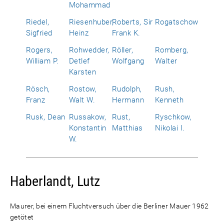
Mohammad
Riedel,
Riesenhuber,
Roberts, Sir
Rogatschow
Sigfried
Heinz
Frank K.
Rogers,
Rohwedder,
Röller,
Romberg,
William P.
Detlef
Wolfgang
Walter
Karsten
Rösch,
Rostow,
Rudolph,
Rush,
Franz
Walt W.
Hermann
Kenneth
Rusk, Dean
Russakow,
Rust,
Ryschkow,
Konstantin
Matthias
Nikolai I.
W.
Haberlandt, Lutz
Maurer, bei einem Fluchtversuch über die Berliner Mauer 1962
getötet