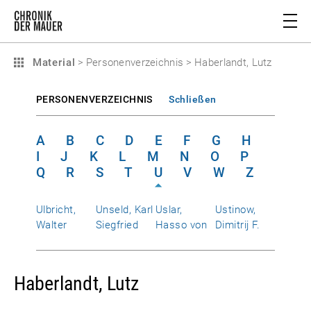
Material
>
Personenverzeichnis
>
Haberlandt, Lutz
PERSONENVERZEICHNIS
Schließen
A
B
C
D
E
F
G
H
I
J
K
L
M
N
O
P
Q
R
S
T
U
V
W
Z
Ulbricht,
Unseld, Karl
Uslar,
Ustinow,
Walter
Siegfried
Hasso von
Dimitrij F.
Haberlandt, Lutz