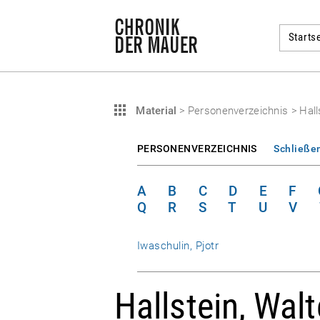
Startse
Material
>
Personenverzeichnis
>
Hall
PERSONENVERZEICHNIS
Schließe
A
B
C
D
E
F
Q
R
S
T
U
V
Iwaschulin, Pjotr
Hallstein, Walt