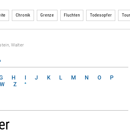
ite
Chronik
Grenze
Fluchten
Todesopfer
Tou
stein, Walter
n
G
H
I
J
K
L
M
N
O
P
W
Z
er