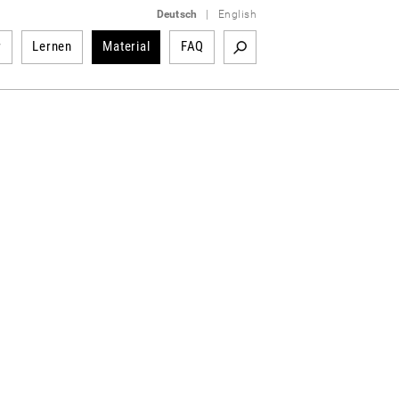
Deutsch
|
English
r
Lernen
Material
FAQ