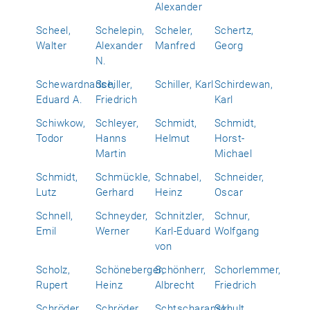
Alexander
Scheel,
Schelepin,
Scheler,
Schertz,
Walter
Alexander
Manfred
Georg
N.
Schewardnadse,
Schiller,
Schiller, Karl
Schirdewan,
Eduard A.
Friedrich
Karl
Schiwkow,
Schleyer,
Schmidt,
Schmidt,
Todor
Hanns
Helmut
Horst-
Martin
Michael
Schmidt,
Schmückle,
Schnabel,
Schneider,
Lutz
Gerhard
Heinz
Oscar
Schnell,
Schneyder,
Schnitzler,
Schnur,
Emil
Werner
Karl-Eduard
Wolfgang
von
Scholz,
Schöneberger,
Schönherr,
Schorlemmer,
Rupert
Heinz
Albrecht
Friedrich
Schröder,
Schröder,
Schtscharanski,
Schult,