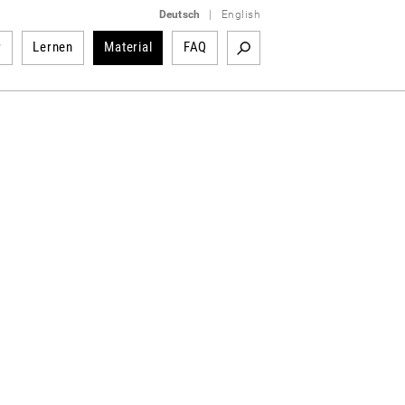
Deutsch
|
English
r
Lernen
Material
FAQ