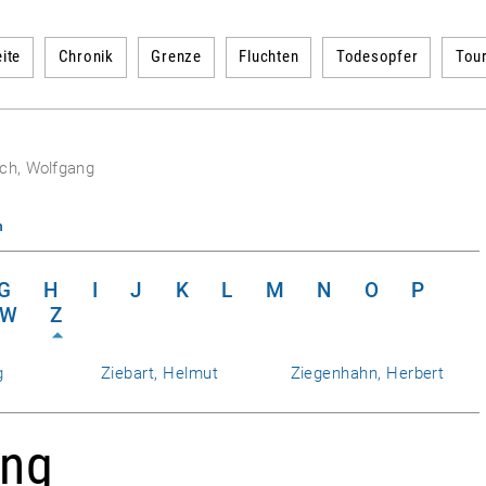
ite
Chronik
Grenze
Fluchten
Todesopfer
Tou
ich, Wolfgang
n
G
H
I
J
K
L
M
N
O
P
W
Z
g
Ziebart, Helmut
Ziegenhahn, Herbert
ang