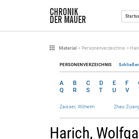
Startse
Material
>
Personenverzeichnis
>
Har
PERSONENVERZEICHNIS
Schließe
A
B
C
D
E
F
Q
R
S
T
U
V
Zaisser, Wilhelm
Zhao Ziyan
Harich, Wolfg