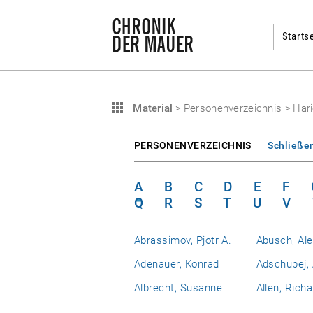
Startse
Material
>
Personenverzeichnis
>
Har
PERSONENVERZEICHNIS
Schließe
A
B
C
D
E
F
Q
R
S
T
U
V
Abrassimov, Pjotr A.
Abusch, Al
Adenauer, Konrad
Adschubej, 
Albrecht, Susanne
Allen, Richa