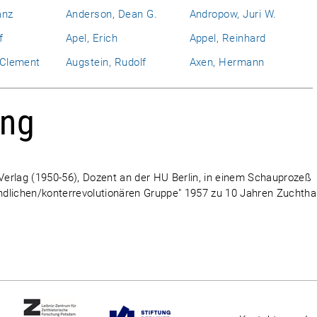
anz
Anderson, Dean G.
Andropow, Juri W.
f
Apel, Erich
Appel, Reinhard
l Clement
Augstein, Rudolf
Axen, Hermann
ang
-Verlag (1950-56), Dozent an der HU Berlin, in einem Schauprozeß
eindlichen/konterrevolutionären Gruppe" 1957 zu 10 Jahren Zuchth