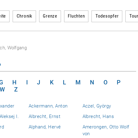
ite
Chronik
Grenze
Fluchten
Todesopfer
Tou
ich, Wolfgang
n
G
H
I
J
K
L
M
N
O
P
W
Z
exander
Ackermann, Anton
Aczel, György
Aleksej I.
Albrecht, Ernst
Albrecht, Hans
rd
Alphand, Hervé
Amerongen, Otto Wolf
von