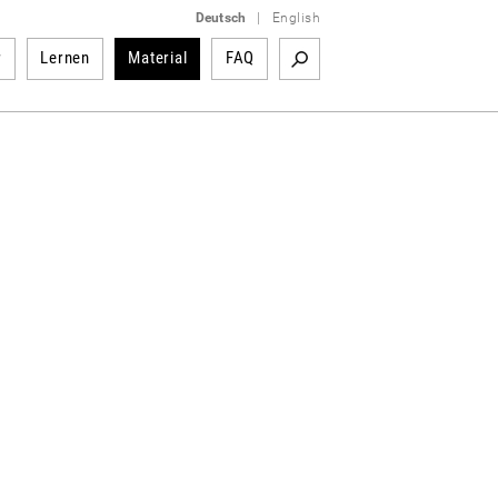
Deutsch
|
English
r
Lernen
Material
FAQ