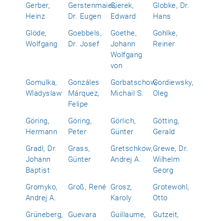
Gerber,
Gerstenmaier,
Gierek,
Globke, Dr.
Heinz
Dr. Eugen
Edward
Hans
Glöde,
Goebbels,
Goethe,
Gohlke,
Wolfgang
Dr. Josef
Johann
Reiner
Wolfgang
von
Gomulka,
Gonzáles
Gorbatschow,
Gordiewsky,
Wladyslaw
Márquez,
Michail S.
Oleg
Felipe
Göring,
Göring,
Görlich,
Götting,
Hermann
Peter
Günter
Gerald
Gradl, Dr.
Grass,
Gretschkow,
Grewe, Dr.
Johann
Günter
Andrej A.
Wilhelm
Baptist
Georg
Gromyko,
Groß, René
Grosz,
Grotewohl,
Andrej A.
Karoly
Otto
Grüneberg,
Guevara
Guillaume,
Gutzeit,