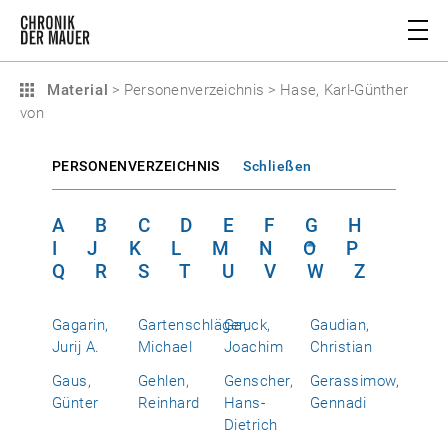
Material
>
Personenverzeichnis
>
Hase, Karl-Günther
von
PERSONENVERZEICHNIS
Schließen
A
B
C
D
E
F
G
H
I
J
K
L
M
N
O
P
Q
R
S
T
U
V
W
Z
Gagarin,
Gartenschläger,
Gauck,
Gaudian,
Jurij A.
Michael
Joachim
Christian
Gaus,
Gehlen,
Genscher,
Gerassimow,
Günter
Reinhard
Hans-
Gennadi
Dietrich