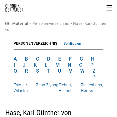
Material
>
Personenverzeichnis
>
Hase, Karl-Günther
von
PERSONENVERZEICHNIS
Schließen
A
B
C
D
E
F
G
H
I
J
K
L
M
N
O
P
Q
R
S
T
U
V
W
Z
Zaisser,
Zhao Ziyang
Ziebart,
Ziegenhahn,
Wilhelm
Helmut
Herbert
Hase, Karl-Günther von