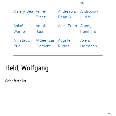
von
Améry, Jean
Amrehn,
Anderson,
Andropow,
Franz
Dean G.
Juri W.
Anlaß,
Antall,
Apel, Erich
Appel,
Werner
Josef
Reinhard
Arnstädt,
Attlee, Earl
Augstein,
Axen,
Rudi
Clement
Rudolf
Hermann
Held, Wolfgang
Schriftsteller