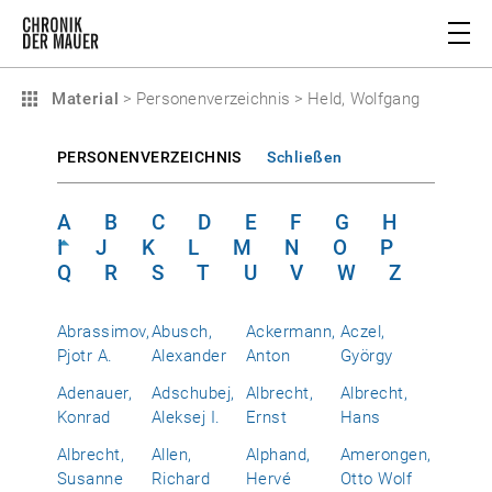
Material
>
Personenverzeichnis
>
Held, Wolfgang
PERSONENVERZEICHNIS
Schließen
A
B
C
D
E
F
G
H
I
J
K
L
M
N
O
P
Q
R
S
T
U
V
W
Z
Abrassimov,
Abusch,
Ackermann,
Aczel,
Pjotr A.
Alexander
Anton
György
Adenauer,
Adschubej,
Albrecht,
Albrecht,
Konrad
Aleksej I.
Ernst
Hans
Albrecht,
Allen,
Alphand,
Amerongen,
Susanne
Richard
Hervé
Otto Wolf