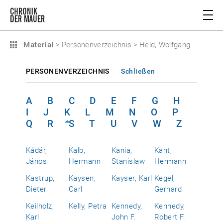
Material
>
Personenverzeichnis
>
Held, Wolfgang
PERSONENVERZEICHNIS
Schließen
A
B
C
D
E
F
G
H
I
J
K
L
M
N
O
P
Q
R
S
T
U
V
W
Z
Kádár,
Kalb,
Kania,
Kant,
János
Hermann
Stanislaw
Hermann
Kastrup,
Kaysen,
Kayser, Karl
Kegel,
Dieter
Carl
Gerhard
Keilholz,
Kelly, Petra
Kennedy,
Kennedy,
Karl
John F.
Robert F.