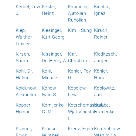
Kerbel, Lew
Keßler,
Khomeini,
Kiechle,
J.
Heinz
Ajatollah
Ignaz
Ruhollah
Kiep,
Kiesinger,
Kim Il Sung
Kirsch,
Walther
Kurt Georg
Rainer
Leisler
Kirsch,
Kissinger,
Klar,
Kleditzsch,
Sarah
Dr. Henry A.
Christian
Jürgen
Kohl, Dr.
Kohl,
Kohler, Foy
Köhler,
Helmut
Michael
D.
Horst
Koldunow,
Konew,
Kopelew,
Koplowitz,
Alexander
Iwan S.
Lew
Jan
Kopper,
Kornijenko,
Kotschemassow,
Krabbe,
Hilmar
G. M.
Wjatscheslaw
Friederike
I.
Kramer,
Krause,
Krenz, Egon
Krjutschkow,
Erwin
Günther
Wladimir A.