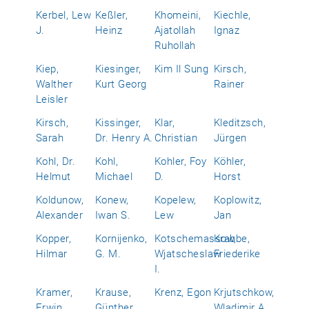
Kerbel, Lew
Keßler,
Khomeini,
Kiechle,
J.
Heinz
Ajatollah
Ignaz
Ruhollah
Kiep,
Kiesinger,
Kim Il Sung
Kirsch,
Walther
Kurt Georg
Rainer
Leisler
Kirsch,
Kissinger,
Klar,
Kleditzsch,
Sarah
Dr. Henry A.
Christian
Jürgen
Kohl, Dr.
Kohl,
Kohler, Foy
Köhler,
Helmut
Michael
D.
Horst
Koldunow,
Konew,
Kopelew,
Koplowitz,
Alexander
Iwan S.
Lew
Jan
Kopper,
Kornijenko,
Kotschemassow,
Krabbe,
Hilmar
G. M.
Wjatscheslaw
Friederike
I.
Kramer,
Krause,
Krenz, Egon
Krjutschkow,
Erwin
Günther
Wladimir A.