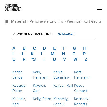
Material
>
Personenverzeichnis
>
Kiesinger, Kurt Georg
PERSONENVERZEICHNIS
Schließen
A
B
C
D
E
F
G
H
I
J
K
L
M
N
O
P
Q
R
S
T
U
V
W
Z
Kádár,
Kalb,
Kania,
Kant,
János
Hermann
Stanislaw
Hermann
Kastrup,
Kaysen,
Kayser, Karl
Kegel,
Dieter
Carl
Gerhard
Keilholz,
Kelly, Petra
Kennedy,
Kennedy,
Karl
John F.
Robert F.