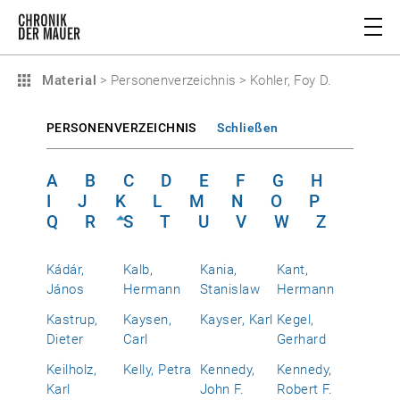
Material
>
Personenverzeichnis
>
Kohler, Foy D.
PERSONENVERZEICHNIS
Schließen
A
B
C
D
E
F
G
H
I
J
K
L
M
N
O
P
Q
R
S
T
U
V
W
Z
Kádár,
Kalb,
Kania,
Kant,
János
Hermann
Stanislaw
Hermann
Kastrup,
Kaysen,
Kayser, Karl
Kegel,
Dieter
Carl
Gerhard
Keilholz,
Kelly, Petra
Kennedy,
Kennedy,
Karl
John F.
Robert F.