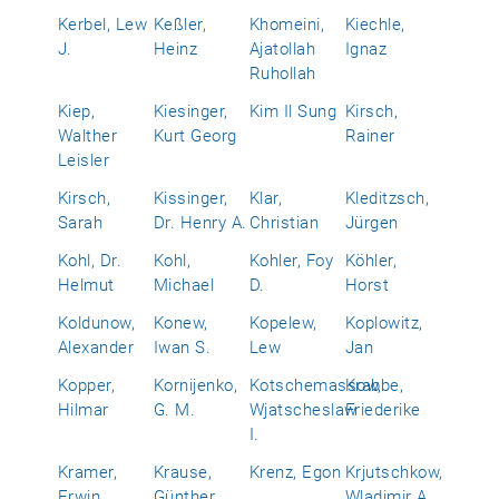
Kerbel, Lew
Keßler,
Khomeini,
Kiechle,
J.
Heinz
Ajatollah
Ignaz
Ruhollah
Kiep,
Kiesinger,
Kim Il Sung
Kirsch,
Walther
Kurt Georg
Rainer
Leisler
Kirsch,
Kissinger,
Klar,
Kleditzsch,
Sarah
Dr. Henry A.
Christian
Jürgen
Kohl, Dr.
Kohl,
Kohler, Foy
Köhler,
Helmut
Michael
D.
Horst
Koldunow,
Konew,
Kopelew,
Koplowitz,
Alexander
Iwan S.
Lew
Jan
Kopper,
Kornijenko,
Kotschemassow,
Krabbe,
Hilmar
G. M.
Wjatscheslaw
Friederike
I.
Kramer,
Krause,
Krenz, Egon
Krjutschkow,
Erwin
Günther
Wladimir A.