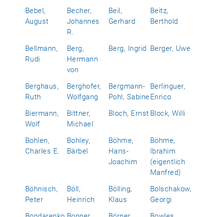
Bebel,
Becher,
Beil,
Beitz,
August
Johannes
Gerhard
Berthold
R.
Bellmann,
Berg,
Berg, Ingrid
Berger, Uwe
Rudi
Hermann
von
Berghaus,
Berghofer,
Bergmann-
Berlinguer,
Ruth
Wolfgang
Pohl, Sabine
Enrico
Biermann,
Bittner,
Bloch, Ernst
Block, Willi
Wolf
Michael
Bohlen,
Bohley,
Böhme,
Böhme,
Charles E.
Bärbel
Hans-
Ibrahim
Joachim
(eigentlich
Manfred)
Böhnisch,
Böll,
Bölling,
Bolschakow,
Peter
Heinrich
Klaus
Georgi
Bondarenko,
Bonner,
Börner,
Bowles,