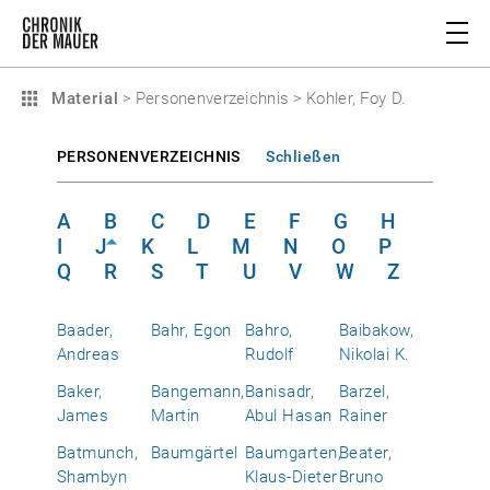
Material
>
Personenverzeichnis
>
Kohler, Foy D.
PERSONENVERZEICHNIS
Schließen
A
B
C
D
E
F
G
H
I
J
K
L
M
N
O
P
Q
R
S
T
U
V
W
Z
Baader,
Bahr, Egon
Bahro,
Baibakow,
Andreas
Rudolf
Nikolai K.
Baker,
Bangemann,
Banisadr,
Barzel,
James
Martin
Abul Hasan
Rainer
Batmunch,
Baumgärtel
Baumgarten,
Beater,
Shambyn
Klaus-Dieter
Bruno