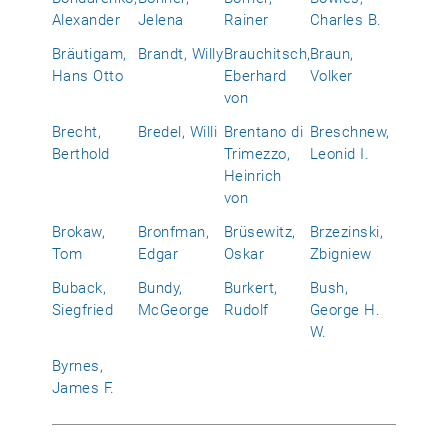
Alexander
Jelena
Rainer
Charles B.
Bräutigam,
Brandt, Willy
Brauchitsch,
Braun,
Hans Otto
Eberhard
Volker
von
Brecht,
Bredel, Willi
Brentano di
Breschnew,
Berthold
Trimezzo,
Leonid I.
Heinrich
von
Brokaw,
Bronfman,
Brüsewitz,
Brzezinski,
Tom
Edgar
Oskar
Zbigniew
Buback,
Bundy,
Burkert,
Bush,
Siegfried
McGeorge
Rudolf
George H.
W.
Byrnes,
James F.