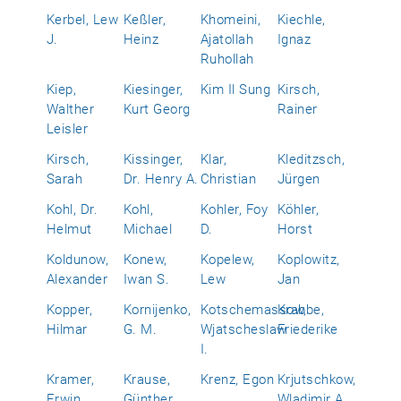
Kerbel, Lew
Keßler,
Khomeini,
Kiechle,
J.
Heinz
Ajatollah
Ignaz
Ruhollah
Kiep,
Kiesinger,
Kim Il Sung
Kirsch,
Walther
Kurt Georg
Rainer
Leisler
Kirsch,
Kissinger,
Klar,
Kleditzsch,
Sarah
Dr. Henry A.
Christian
Jürgen
Kohl, Dr.
Kohl,
Kohler, Foy
Köhler,
Helmut
Michael
D.
Horst
Koldunow,
Konew,
Kopelew,
Koplowitz,
Alexander
Iwan S.
Lew
Jan
Kopper,
Kornijenko,
Kotschemassow,
Krabbe,
Hilmar
G. M.
Wjatscheslaw
Friederike
I.
Kramer,
Krause,
Krenz, Egon
Krjutschkow,
Erwin
Günther
Wladimir A.