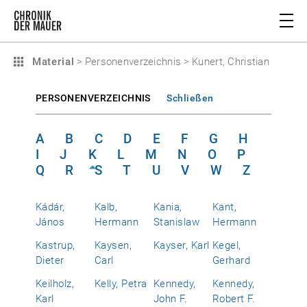
Material
>
Personenverzeichnis
>
Kunert, Christian
PERSONENVERZEICHNIS
Schließen
A
B
C
D
E
F
G
H
I
J
K
L
M
N
O
P
Q
R
S
T
U
V
W
Z
Kádár,
Kalb,
Kania,
Kant,
János
Hermann
Stanislaw
Hermann
Kastrup,
Kaysen,
Kayser, Karl
Kegel,
Dieter
Carl
Gerhard
Keilholz,
Kelly, Petra
Kennedy,
Kennedy,
Karl
John F.
Robert F.